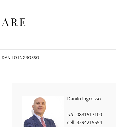
IARE
DANILO INGROSSO
Danilo Ingrosso
uff
: 0831517100
cell: 3394215554