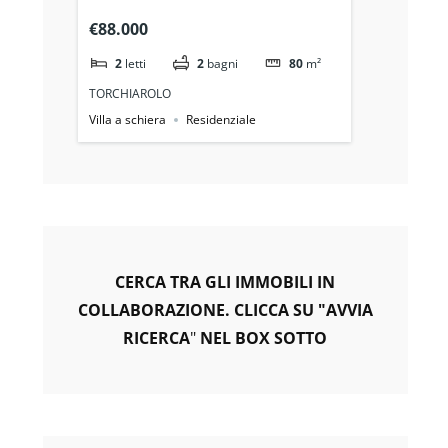
Lendinuso
€88.000
2
letti
2
bagni
80
m²
TORCHIAROLO
Villa a schiera
Residenziale
CERCA TRA GLI IMMOBILI IN
COLLABORAZIONE. CLICCA SU "AVVIA
RICERCA
"
NEL BOX SOTTO