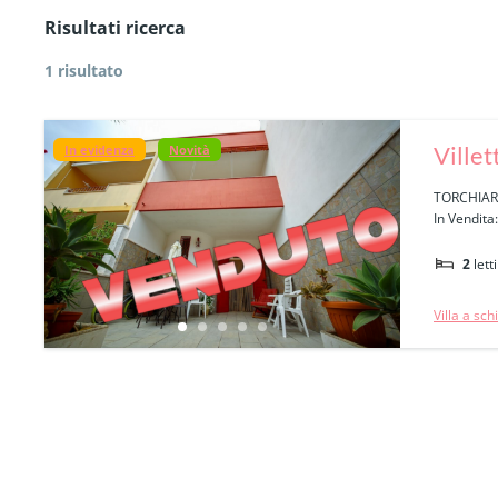
Risultati ricerca
1 risultato
Villet
In evidenza
Novità
TORCHIA
In Vendita
2
letti
Villa a sch