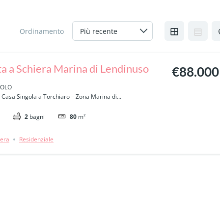
Ordinamento
ta a Schiera Marina di Lendinuso
€88.000
ROLO
: Casa Singola a Torchiaro – Zona Marina di...
2
bagni
80
m²
iera
Residenziale