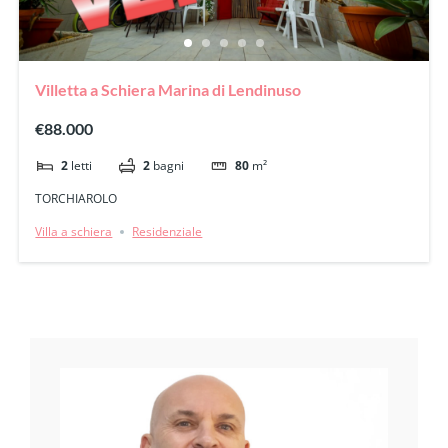
Villetta a Schiera Marina di Lendinuso
€88.000
2
letti
2
bagni
80
m²
TORCHIAROLO
Villa a schiera
Residenziale