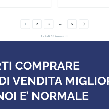
…
1
2
3
5
1 - 4 di 18 immobili
RTI COMPRARE
DI VENDITA MIGLIO
NOI E’ NORMALE