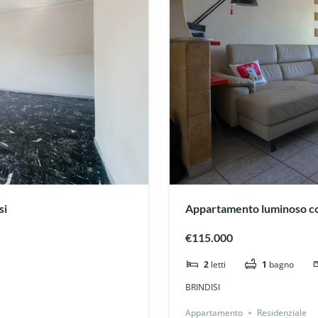
si
Appartamento luminoso con
Paradiso
€115.000
2
letti
1
bagno
BRINDISI
Appartamento
Residenziale