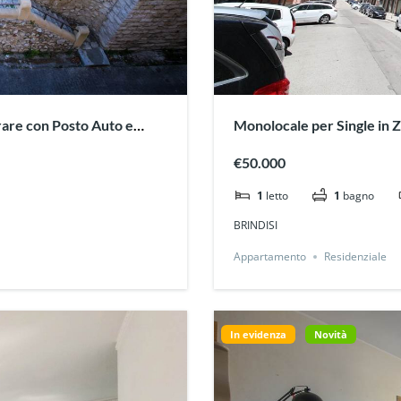
Monolocale per Single in 
€50.000
1
letto
1
bagno
BRINDISI
Appartamento
Residenziale
In evidenza
Novità