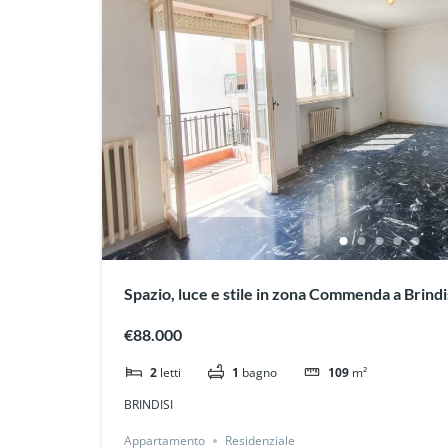
Spazio, luce e stile in zona Commenda a Brindi
€88.000
2
letti
1
bagno
109
m²
BRINDISI
Appartamento
Residenziale