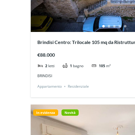
Brindisi Centro: Trilocale 105 mq da Ristrutturare con Posto Auto e
Cantina
€88.000
2
letti
1
bagno
105
m²
BRINDISI
Appartamento
Residenziale
In evidenza
Novità