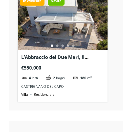
In evidenza
Novità
L’Abbraccio dei Due Mari, il
Privilegio dell’Avanguardia: La tua
€550.000
oasi di Classe A in Salento
4
letti
2
bagni
180
m²
CASTRIGNANO DEL CAPO
Villa
Residenziale