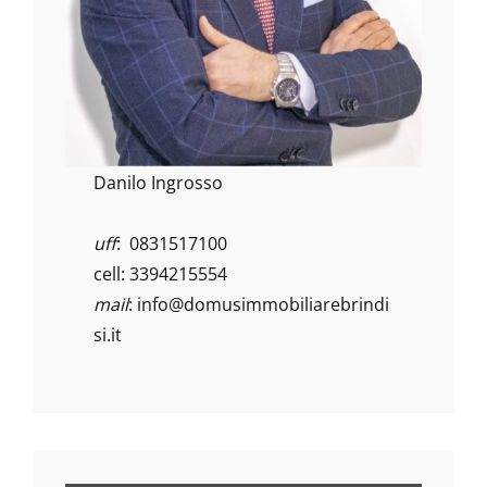
Danilo Ingrosso
uff
: 0831517100
cell: 3394215554
mail
:
info@domusimmobiliarebrindi
si.it