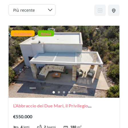
In evidenza
Novità
L’Abbraccio dei Due Mari, il Privilegio
dell’Avanguardia: La tua oasi di Classe A in Salento
€550.000
4
letti
2
bagni
180
m²