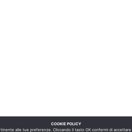
COOKIE POLICY
ertinente alle tue preferenze. Cliccando il tasto OK confermi di accettare t