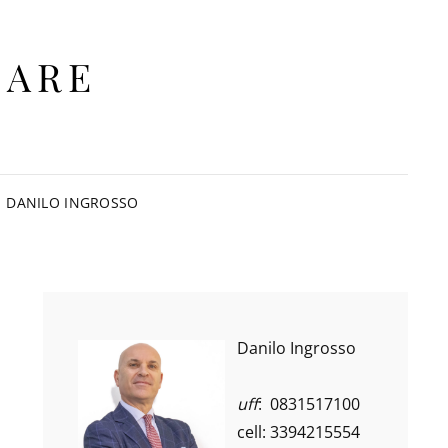
IARE
DANILO INGROSSO
Danilo Ingrosso
uff
: 0831517100
cell: 3394215554