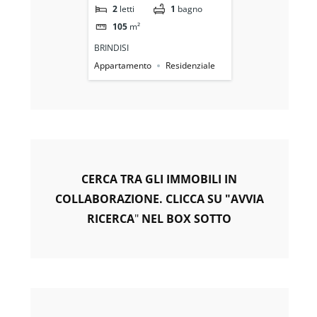
1
bagno
2
letti
1
bagno
2
letti
Posto Auto e Cantina
105
m²
109
m²
BRINDISI
BRINDISI
Residenziale
Appartamento
Residenziale
Appartamento
CERCA TRA GLI IMMOBILI IN
COLLABORAZIONE. CLICCA SU "AVVIA
RICERCA
"
NEL BOX SOTTO