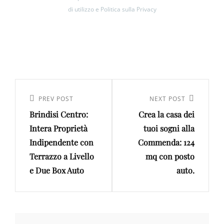
di utilizzo e Politica sulla Privacy
Navigazione
articoli
Previous
PREV POST
Next
NEXT POST
Brindisi Centro:
Crea la casa dei
Post
Post
Intera Proprietà
tuoi sogni alla
Indipendente con
Commenda: 124
Terrazzo a Livello
mq con posto
e Due Box Auto
auto.