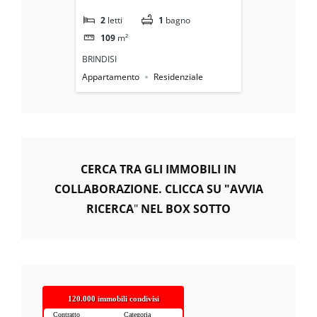
con Post
gno
2
letti
1
bagno
2
letti
109
m²
105
m²
BRINDISI
BRINDISI
nziale
Appartamento
Residenziale
Appartament
CERCA TRA GLI IMMOBILI IN
COLLABORAZIONE. CLICCA SU "AVVIA
RICERCA
"
NEL BOX SOTTO