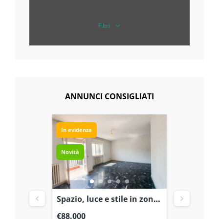
Filtri
ANNUNCI CONSIGLIATI
In evidenza
In evidenza
Novità
Novità
ngle in
Spazio, luce e stile in zona
Brindisi 
a
Commenda a Brindisi
105 mq d
€88.000
€88.000