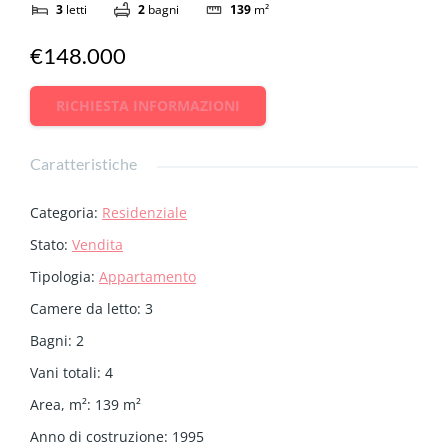
3
letti
2
bagni
139
m²
€148.000
RICHIESTA INFORMAZIONI
Caratteristiche
Categoria
:
Residenziale
Stato
:
Vendita
Tipologia
:
Appartamento
Camere da letto
:
3
Bagni
:
2
Vani totali
:
4
Area, m²
:
139
m²
Anno di costruzione
:
1995