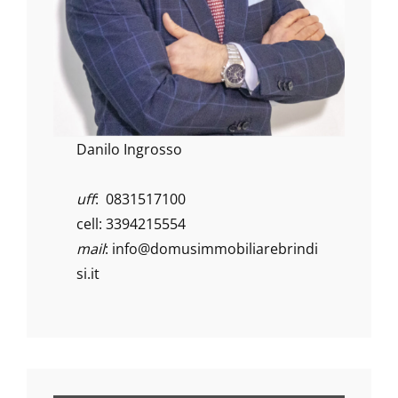
Danilo Ingrosso
uff
: 0831517100
cell: 3394215554
mail
:
info@domusimmobiliarebrindi
si.it