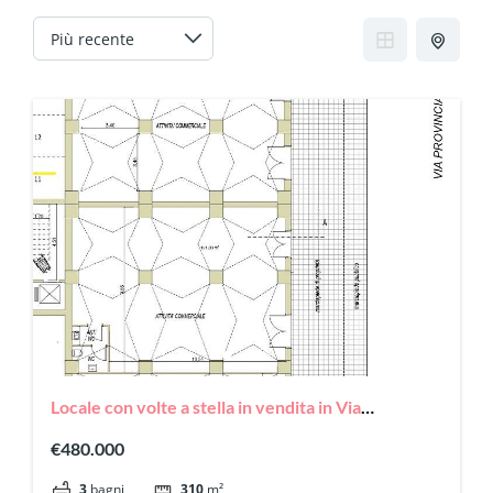
Locale con volte a stella in vendita in Via
Provinciale San Vito, 26
€480.000
3
bagni
310
m²