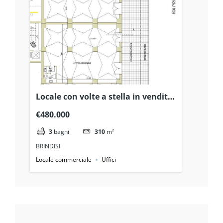
Locale con volte a stella in vendita
in Via Provinciale San Vito, 26
€480.000
3
bagni
310
m²
BRINDISI
Locale commerciale
Uffici