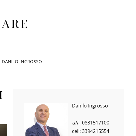
IARE
DANILO INGROSSO
I
Danilo Ingrosso
uff
: 0831517100
cell: 3394215554