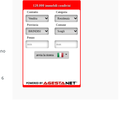
gno
 6