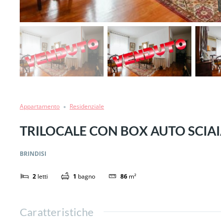
Appartamento
Residenziale
TRILOCALE CON BOX AUTO SCIA
BRINDISI
2
letti
1
bagno
86
m²
Caratteristiche