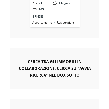
1
bagno
2
letti
1
bagno
2
letti
Posto Auto e Cantina
105
m²
109
m²
BRINDISI
BRINDISI
Residenziale
Appartamento
Residenziale
Appartamento
CERCA TRA GLI IMMOBILI IN
COLLABORAZIONE. CLICCA SU "AVVIA
RICERCA
"
NEL BOX SOTTO