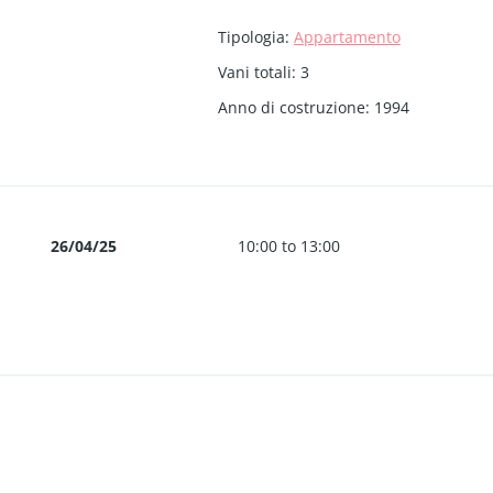
3
letti
2
bagni
1
letto
CLASSE A4
Tipologia
:
Appartamento
110
m²
50
m²
Vani totali
:
3
BRINDISI
BRINDISI
Nuova costruzione
Appartamento
Anno di costruzione
:
1994
Residenziale
26/04/25
10:00 to 13:00